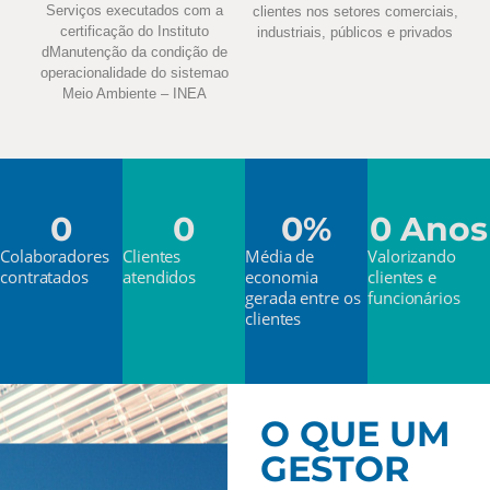
Serviços executados com a
clientes nos setores comerciais,
certificação do Instituto
industriais, públicos e privados
dManutenção da condição de
operacionalidade do sistemao
Meio Ambiente – INEA
0
0
0
%
0
 Anos
Colaboradores
Clientes
Média de
Valorizando
contratados
atendidos
economia
clientes e
gerada entre os
funcionários
clientes
O QUE UM
GESTOR