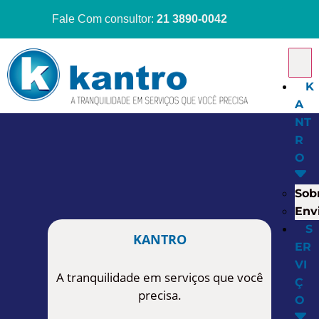
Fale Com consultor:
21 3890-0042
K
A
NT
R
O
Sob
Envi
S
KANTRO
ER
VI
A tranquilidade em serviços que você
Ç
precisa.
O