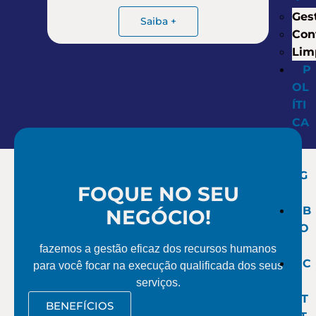
Gest
Saiba +
Con
Lim
P
OL
ÍTI
CA
D
O
SG
FOQUE NO SEU
I
B
NEGÓCIO!
LO
G
fazemos a gestão eficaz dos recursos humanos
C
para você focar na execução qualificada dos seus
O
serviços.
NT
BENEFÍCIOS